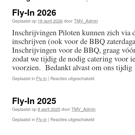
Fly-In 2026
Geplaatst op
18 april 2026
door
TMV_Admin
Inschrijvingen Piloten kunnen zich via d
inschrijven (ook voor de BBQ zaterdaga
Inschrijvingen voor de BBQ, graag vóór
zodat we tijdig de nodig catering voor 
voorzien. Bedankt alvast om ons tijdi
voor
Geplaatst in
Fly-in
|
Reacties uitgeschakeld
Fly-
In
2026
Fly-In 2025
Geplaatst op
8 april 2025
door
TMV_Admin
voor
Geplaatst in
Fly-in
|
Reacties uitgeschakeld
Fly-
In