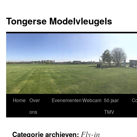
Ga
naar
Tongerse Modelvleugels
de
inhoud
Home
Over
Evenementen
Webcam
50 jaar
Co
ons
TMV
Fly-in
Categorie archieven: