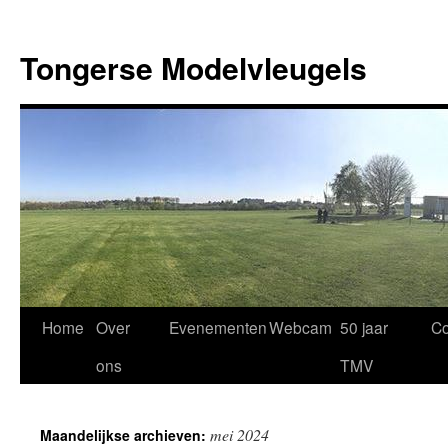
Ga
naar
Tongerse Modelvleugels
de
inhoud
Home
Over
Evenementen
Webcam
50 jaar
Co
ons
TMV
mei 2024
Maandelijkse archieven: