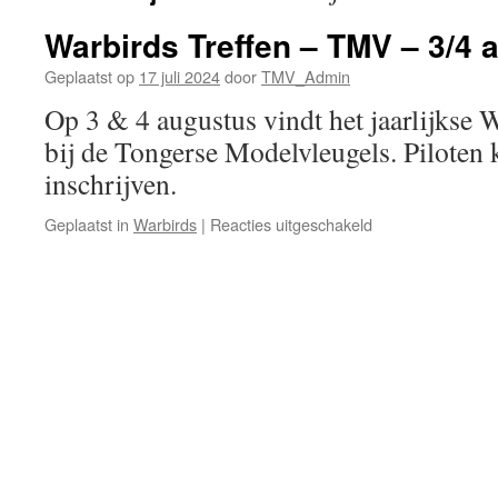
Warbirds Treffen – TMV – 3/4 
Geplaatst op
17 juli 2024
door
TMV_Admin
Op 3 & 4 augustus vindt het jaarlijkse W
bij de Tongerse Modelvleugels. Piloten 
inschrijven.
voor
Geplaatst in
Warbirds
|
Reacties uitgeschakeld
Warbirds
Treffen
–
TMV
–
3/4
augustus
2024