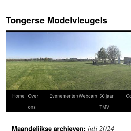
Ga
naar
Tongerse Modelvleugels
de
inhoud
Home
Over
Evenementen
Webcam
50 jaar
Co
ons
TMV
juli 2024
Maandelijkse archieven: