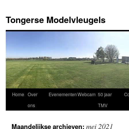
Ga
naar
Tongerse Modelvleugels
de
inhoud
Home
Over
Evenementen
Webcam
50 jaar
Co
ons
TMV
mei 2021
Maandelijkse archieven: