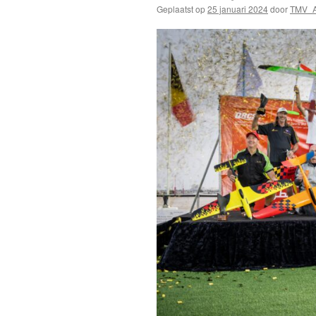
Geplaatst op
25 januari 2024
door
TMV_