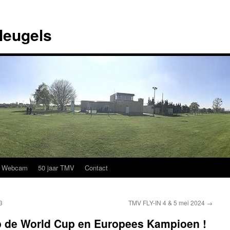
leugels
Webcam
50 jaar TMV
Contact
3
TMV FLY-IN 4 & 5 mei 2024
→
 de World Cup en Europees Kampioen !