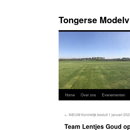
Ga
naar
Tongerse Modelv
de
inhoud
Home
Over ons
Evenementen
←
NIEUW Koninklijk besluit 1 januari 202
Team Lentjes Goud op