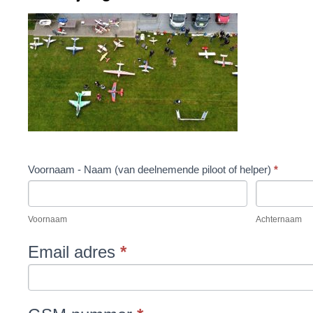
Einde
Voornaam - Naam (van deelnemende piloot of helper)
*
seizoenstreffen
Voornaam
Achternaam
7-
8
Voornaam
Achternaam
oktober
Email adres
*
2023
-
25kg