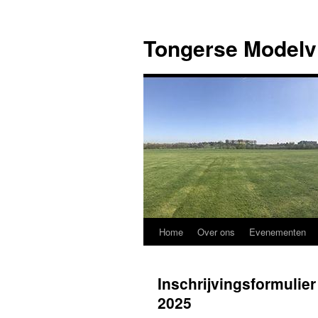
Ga
naar
Tongerse Modelv
de
inhoud
Home
Over ons
Evenementen
Inschrijvingsformulier
2025