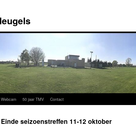
leugels
Webcam
50 jaar TMV
Contact
 Einde seizoenstreffen 11-12 oktober