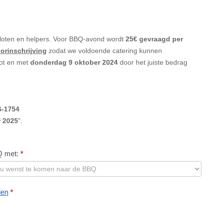
loten en helpers. Voor BBQ-avond wordt
25€ gevraagd per
orinschrijving
zodat we voldoende catering kunnen
tot en met
donderdag 9 oktober 2024
door het juiste bedrag
6-
1754
r 2025
".
Q met:
*
den
*