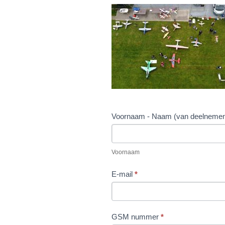
Einde
Voornaam - Naam (van deelnemende
seizoenstreffen
Voornaam
11-
12
Voornaam
oktober
E-mail
*
2025
-
25kg
GSM nummer
*