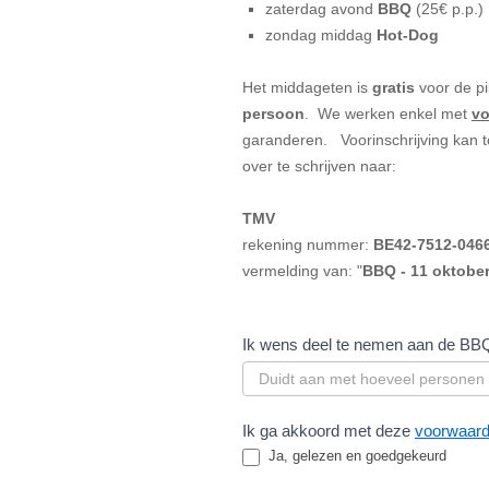
zaterdag avond
BBQ
(25€ p.p.)
zondag middag
Hot-Dog
Het middageten is
gratis
voor de pi
persoon
. We werken enkel met
vo
garanderen. Voorinschrijving kan 
over te schrijven naar:
TMV
rekening nummer:
BE42-
7512-
046
vermelding van: "
BBQ - 11 oktobe
Ik wens deel te nemen aan de BB
Ik ga akkoord met deze
voorwaar
Ja, gelezen en goedgekeurd