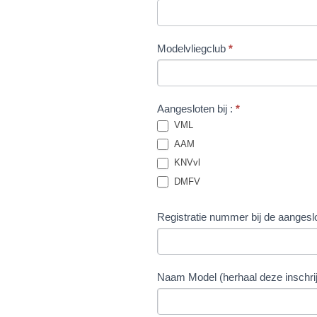
Modelvliegclub
*
Aangesloten bij :
*
VML
AAM
KNVvl
DMFV
Registratie nummer bij de aangeslo
Naam Model (herhaal deze inschrij