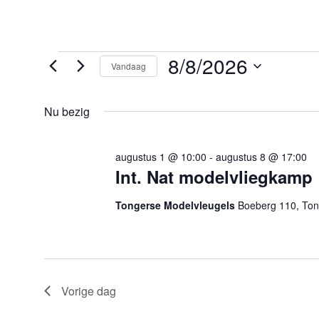
Evenementen
8/8/2026
Vandaag
in
8
Selecteer
augustus
een
2026
Nu bezig
datum.
augustus 1 @ 10:00
-
augustus 8 @ 17:00
Int. Nat modelvliegkamp
Tongerse Modelvleugels
Boeberg 110, To
Vorige dag