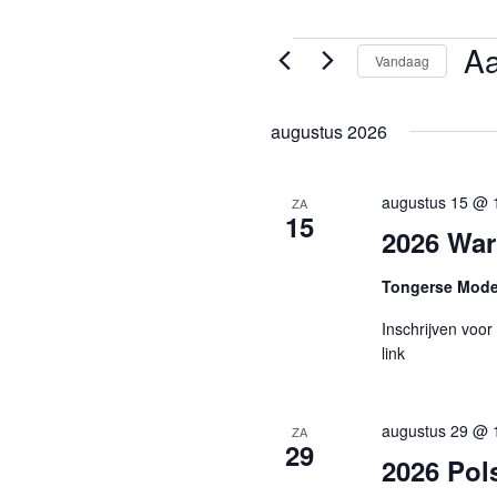
Evenementen
A
Vandaag
Select
een
augustus 2026
datum
augustus 15 @ 
ZA
15
2026 War
Tongerse Mode
Inschrijven voor
link
augustus 29 @ 
ZA
29
2026 Pol