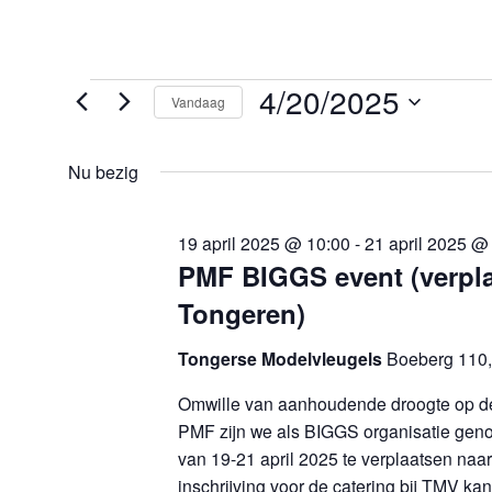
Evenementen
4/20/2025
Vandaag
in
20
Selecteer
april
een
2025
Nu bezig
datum.
19 april 2025 @ 10:00
-
21 april 2025 @
PMF BIGGS event (verpla
Tongeren)
Tongerse Modelvleugels
Boeberg 110
Omwille van aanhoudende droogte op de
PMF zijn we als BIGGS organisatie geno
van 19-21 april 2025 te verplaatsen naa
inschrijving voor de catering bij TMV kan