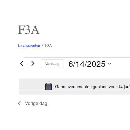
F3A
Evenementen
F3A
Evenementen
6/14/2025
Vandaag
in
14
Selecteer
juni
een
2025
datum.
Geen evenementen gepland voor 14 jun
Vorige dag