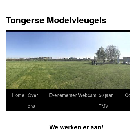
Ga
naar
Tongerse Modelvleugels
de
inhoud
Home
Over
Evenementen
Webcam
50 jaar
Co
ons
TMV
We werken er aan!