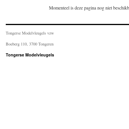
Momenteel is deze pagina nog niet beschikb
Tongerse Modelvleugels vzw
Boeberg 110, 3700 Tongeren
Tongerse Modelvleugels