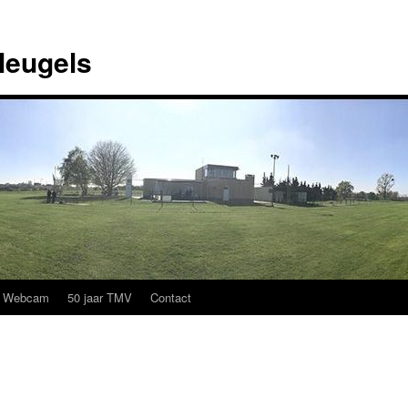
leugels
Webcam
50 jaar TMV
Contact