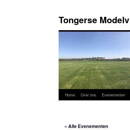
Ga
naar
Tongerse Modelv
de
inhoud
Home
Over ons
Evenementen
« Alle Evenementen