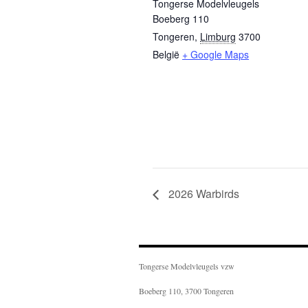
Tongerse Modelvleugels
Boeberg 110
Tongeren
,
Limburg
3700
België
+ Google Maps
2026 Warbirds
Tongerse Modelvleugels vzw
Boeberg 110, 3700 Tongeren